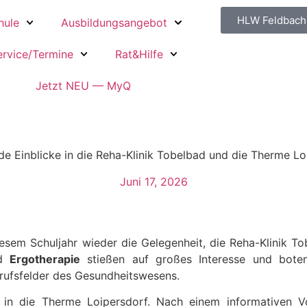
HLW Feldbach
hule
Ausbildungsangebot
ervice/Termine
Rat&Hilfe
Jetzt NEU — MyQ
e Einblicke in die Reha-Klinik Tobelbad und die Therme Lo
Juni 17, 2026
diesem Schuljahr wieder die Gelegenheit, die Reha-Klinik To
d
Ergothe­rapie
stießen auf großes Interesse und boten
rufs­felder des Gesund­heits­wesens.
 in die Therme Loipersdorf. Nach einem infor­ma­tiven 