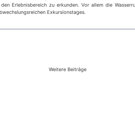
 den Erleb­nis­be­reich zu erkunden. Vor allem die Wasser­r
wechs­lungs­reichen Exkur­si­ons­tages.
Weitere Beiträge