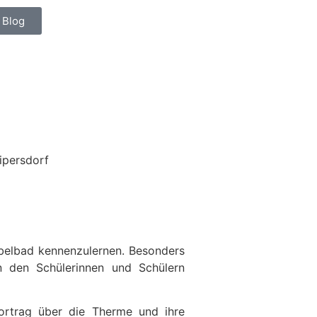
 Blog
ipersdorf
belbad kennen­zu­lernen. Besonders
 den Schüle­rinnen und Schülern
Vortrag über die Therme und ihre