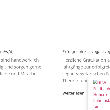
 (m/w/d)
Erfolgreich zur vegan-ve
e sind handwerklich
Herzliche Gratu­lation a
dig und sorgen gerne
Jahrgänge zur erfolg­re
liche und Mitar­bei­
vegan-vegeta­ri­­schen 
Theorie- und
Weiterlesen