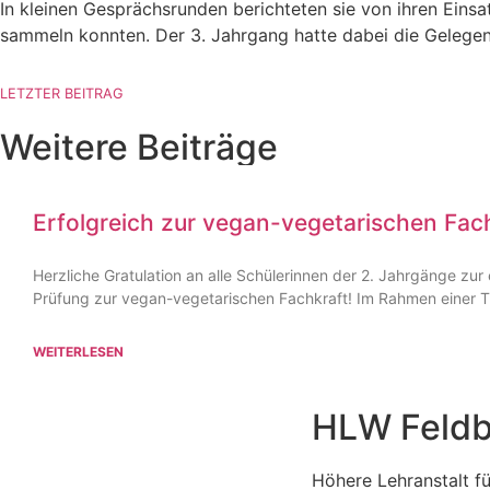
In kleinen Gesprächs­runden berich­teten sie von ihren Einsa
sammeln konnten. Der 3. Jahrgang hatte dabei die Gelegenh
LETZTER BEITRAG
Weitere Beiträge
Erfolgreich zur vegan-vegetarischen Fach
Herzliche Gratu­lation an alle Schüle­rinnen der 2. Jahrgänge zur 
Prüfung zur vegan-vegeta­ri­­schen Fachkraft! Im Rahmen einer 
WEITERLESEN
HLW Feld
Höhere Lehranstalt fü