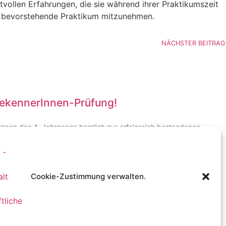
tvollen Erfah­rungen, die sie während ihrer Prakti­kumszeit
 bevor­ste­hende Praktikum mitzu­nehmen.
NÄCHSTER BEITRAG
sekennerInnen-Prüfung!
a­tInnen des 4. Jahrgangs herzlich zur erfolg­reich bestan­denen
it ihrem Fachwissen, ihrer senso­ri­schen Kompetenz und ihrem
Cookie-Zustimmung verwalten.
iteres
nverein