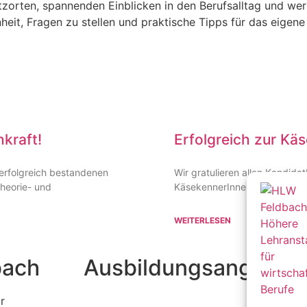
tz­orten, spannenden Einblicken in den Berufs­alltag und wer
eit, Fragen zu stellen und praktische Tipps für das eigene
kraft!
Erfolgreich zur Kä
erfolg­reich bestan­denen
Wir gratu­lieren allen Kandi­d
Theorie- und
Käseken­­ne­rInnen-Prüfung! M
WEITERLESEN
bach
Ausbildungsangebot
We
r
Lebensmittelentwicklung und
Elter