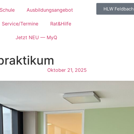
HLW Feldbach
Schule
Ausbildungsangebot
Service/Termine
Rat&Hilfe
Jetzt NEU — MyQ
praktikum
Oktober 21, 2025