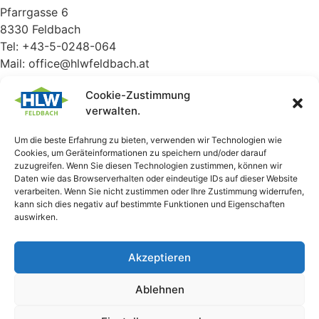
Pfarrgasse 6
8330 Feldbach
Tel: +43-5-0248-064
Mail: office@hlwfeldbach.at
Schulkennzahl: 623429
Cookie-Zustimmung
verwalten.
Ausbildungsangebot
Um die beste Erfahrung zu bieten, verwenden wir Technologien wie
Lebensmittelentwicklung und Management (LEBMA)
- das
Cookies, um Geräteinformationen zu speichern und/oder darauf
Food-Lab
zuzugreifen. Wenn Sie diesen Technologien zustimmen, können wir
Daten wie das Browserverhalten oder eindeutige IDs auf dieser Website
verarbeiten. Wenn Sie nicht zustimmen oder Ihre Zustimmung widerrufen,
Gesundheits- und Sozialmanagement (GSUND)
- das
kann sich dies negativ auf bestimmte Funktionen und Eigenschaften
Smartcare-Business
auswirken.
Meisterwerk Kulinarik (MyQ) - die Taste Factory
Akzeptieren
Weiteres
Ablehnen
Elternverein
Formulare & Downloads
Schulpsychologische