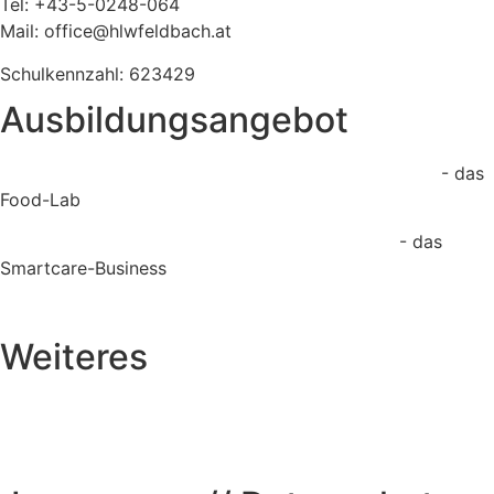
Tel: +43-5-0248-064
Mail: office@hlwfeldbach.at
Schulkennzahl: 623429
Ausbildungsangebot
Lebensmittelentwicklung und Management (LEBMA)
- das
Food-Lab
Gesundheits- und Sozialmanagement (GSUND)
- das
Smartcare-Business
Meisterwerk Kulinarik (MyQ) - die Taste Factory
Weiteres
Elternverein
Formulare & Downloads
Schulpsychologische
Beratungsstelle