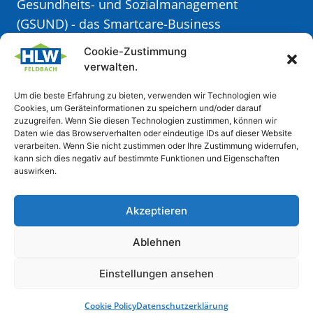
Gesundheits- und Sozialmanagement
(GSUND)
- das Smartcare-Business
Cookie-Zustimmung
Meisterwerk Kulinarik (MyQ) - die Taste
verwalten.
Factory
Um die beste Erfahrung zu bieten, verwenden wir Technologien wie
Cookies, um Geräteinformationen zu speichern und/oder darauf
Weiteres
zuzugreifen. Wenn Sie diesen Technologien zustimmen, können wir
Daten wie das Browserverhalten oder eindeutige IDs auf dieser Website
verarbeiten. Wenn Sie nicht zustimmen oder Ihre Zustimmung widerrufen,
Elternverein
kann sich dies negativ auf bestimmte Funktionen und Eigenschaften
Formulare & Downloads
auswirken.
Schulpsychologische Beratungsstelle
Akzeptieren
Ablehnen
IMPRESSUM
//
DATENSCHUTZ
Einstellungen ansehen
Cookie Policy
Datenschutzerklärung