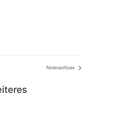
Notenschluss
iteres
nverein
ulare & Downloads
psychologische Beratungsstelle