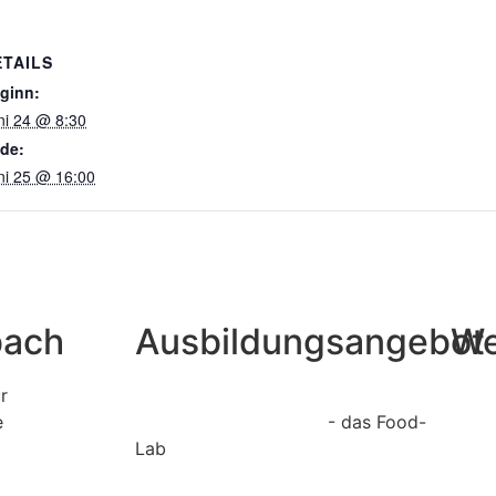
ETAILS
ginn:
ni 24 @ 8:30
de:
ni 25 @ 16:00
bach
Ausbildungsangebot
We
r
Lebensmittelentwicklung und
Elter
e
Management (LEBMA)
- das Food-
Form
Lab
Schul
Gesundheits- und Sozialmanagement