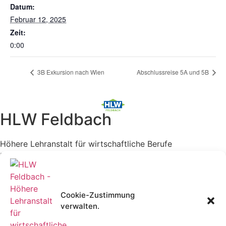
Datum:
Februar 12, 2025
Zeit:
0:00
3B Exkursion nach Wien
Abschlussreise 5A und 5B
HLW Feldbach
Höhere Lehranstalt für wirtschaftliche Berufe
Pfarrgasse 6
8330 Feldbach
Tel: +43-5-0248-064
Mail: office@hlwfeldbach.at
Cookie-Zustimmung
verwalten.
Schulkennzahl: 623429