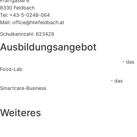
Pfarrgasse 6
8330 Feldbach
Tel: +43-5-0248-064
Mail: office@hlwfeldbach.at
Schulkennzahl: 623429
Ausbildungsangebot
Lebensmittelentwicklung und Management (LEBMA)
- das
Food-Lab
Gesundheits- und Sozialmanagement (GSUND)
- das
Smartcare-Business
Meisterwerk Kulinarik (MyQ) - die Taste Factory
Weiteres
Elternverein
Formulare & Downloads
Schulpsychologische