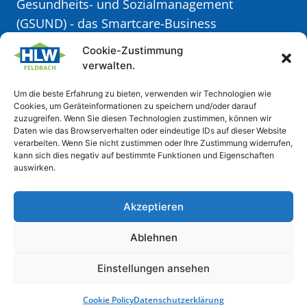
Gesundheits- und Sozialmanagement
(GSUND)
- das Smartcare-Business
Cookie-Zustimmung
Meisterwerk Kulinarik (MyQ) - die Taste
verwalten.
Factory
Um die beste Erfahrung zu bieten, verwenden wir Technologien wie
Cookies, um Geräteinformationen zu speichern und/oder darauf
Weiteres
zuzugreifen. Wenn Sie diesen Technologien zustimmen, können wir
Daten wie das Browserverhalten oder eindeutige IDs auf dieser Website
verarbeiten. Wenn Sie nicht zustimmen oder Ihre Zustimmung widerrufen,
Elternverein
kann sich dies negativ auf bestimmte Funktionen und Eigenschaften
Formulare & Downloads
auswirken.
Schulpsychologische Beratungsstelle
Akzeptieren
Ablehnen
IMPRESSUM
//
DATENSCHUTZ
Einstellungen ansehen
Cookie Policy
Datenschutzerklärung