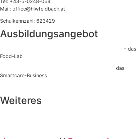
Tel: +43-5-0248-064
Mail: office@hlwfeldbach.at
Schulkennzahl: 623429
Ausbildungsangebot
Lebensmittelentwicklung und Management (LEBMA)
- das
Food-Lab
Gesundheits- und Sozialmanagement (GSUND)
- das
Smartcare-Business
Meisterwerk Kulinarik (MyQ) - die Taste Factory
Weiteres
Elternverein
Formulare & Downloads
Schulpsychologische
Beratungsstelle