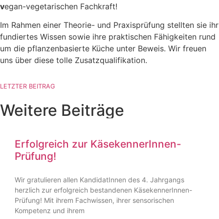
v
egan-vegeta­ri­schen Fachkraft!
Im Rahmen einer Theorie- und Praxis­prüfung stellten sie ihr
fundiertes Wissen sowie ihre prakti­schen Fähig­keiten rund
um die pflan­zen­ba­sierte Küche unter Beweis. Wir freuen
uns über diese tolle Zusatz­qua­li­fi­kation.
LETZTER BEITRAG
Weitere Beiträge
Erfolgreich zur KäsekennerInnen-
Prüfung!
Wir gratu­lieren allen Kandi­da­tInnen des 4. Jahrgangs
herzlich zur erfolg­reich bestan­denen Käseken­­ne­rInnen-
Prüfung! Mit ihrem Fachwissen, ihrer senso­ri­schen
Kompetenz und ihrem