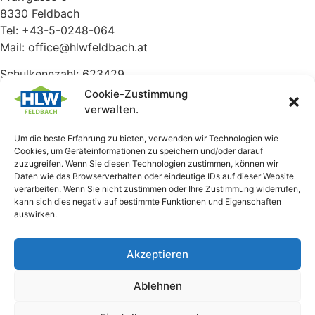
8330 Feldbach
Tel: +43-5-0248-064
Mail: office@hlwfeldbach.at
Schulkennzahl: 623429
Cookie-Zustimmung
Ausbildungsangebot
verwalten.
Lebensmittelentwicklung und Management (LEBMA)
- das
Um die beste Erfahrung zu bieten, verwenden wir Technologien wie
Cookies, um Geräteinformationen zu speichern und/oder darauf
Food-Lab
zuzugreifen. Wenn Sie diesen Technologien zustimmen, können wir
Daten wie das Browserverhalten oder eindeutige IDs auf dieser Website
Gesundheits- und Sozialmanagement (GSUND)
- das
verarbeiten. Wenn Sie nicht zustimmen oder Ihre Zustimmung widerrufen,
Smartcare-Business
kann sich dies negativ auf bestimmte Funktionen und Eigenschaften
auswirken.
Meisterwerk Kulinarik (MyQ) - die Taste Factory
Weiteres
Akzeptieren
Ablehnen
Elternverein
Formulare & Downloads
Schulpsychologische