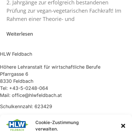
2. Jahrgänge zur erfolg­reich bestan­denen
Prüfung zur vegan-vegeta­ri­­schen Fachkraft! Im
Rahmen einer Theorie- und
Weiterlesen
HLW Feldbach
Höhere Lehranstalt für wirtschaftliche Berufe
Pfarrgasse 6
8330 Feldbach
Tel: +43-5-0248-064
Mail: office@hlwfeldbach.at
Schulkennzahl: 623429
Ausbildungsangebot
Cookie-Zustimmung
verwalten.
Lebensmittelentwicklung und Management (LEBMA)
- das