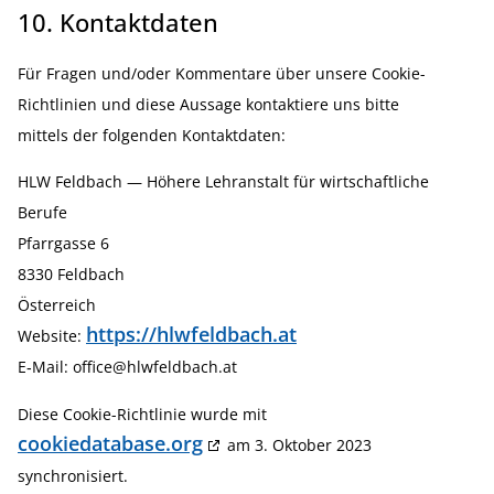
10. Kontaktdaten
Für Fragen und/oder Kommentare über unsere Cookie-
Richt­linien und diese Aussage kontak­tiere uns bitte
mittels der folgenden Kontakt­daten:
HLW Feldbach — Höhere Lehran­stalt für wirtschaft­liche
Berufe
Pfarr­gasse 6
8330 Feldbach
Öster­reich
https://hlwfeldbach.at
Website:
E‑Mail:
office@
hlwfeldbach.at
Diese Cookie-Richt­linie wurde mit
cookiedatabase.org
am 3. Oktober 2023
synchro­ni­siert.